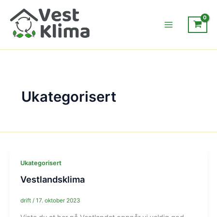
Hopp
rett
til
innholdet
Ukategorisert
Ukategorisert
Vestlandsklima
drift
/
17. oktober 2023