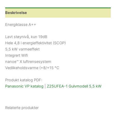
kW
antall
Beskrivelse
Energiklasse A++
Lavt støynivå, kun 19dB
Hele 4,8 i energieffektivitet (SCOP)
5,5 kW varmeeffekt
Integrert Wifi
nanoe™ X luftrensesystem
Vedlikeholdsvarme (+8/+15 °C
Produkt katalog PDF:
Panasonic VP katalog
|
Z25UFEA-1 Gulvmodell 5,5 kW
Relaterte produkter