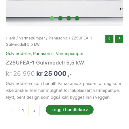
Hjem
/
Varmepumper
/
Panasonic
/ Z25UFEA-1
Gulvmodell 5,5 kW
Gulvmodeller
,
Panasonic
,
Varmepumper
Z25UFEA-1 Gulvmodell 5,5 kW
Opprinnelig
Nåværende
kr
26 990
kr
25 000
,-
pris
pris
Gulvmodellen som har alt! Panasonic Z passer for deg som
ikke ønsker eller har mulighet for takplassert varmepumpe.
var:
er:
Nytt, pent design som også kan bygges inn i veggen
kr 26
kr 25
Z25UFEA-
Legg i handlekurv
-
+
1
990.
000.
Gulvmodell
5,5