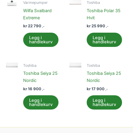
Varmepumper
Toshiba
Wilfa Svalbard
Toshiba Polar 35
Extreme
Hvit
kr
22 790
kr
25 990
,-
,-
Legg i
Legg i
handlekurv
handlekurv
Toshiba
Toshiba
Toshiba Seiya 25
Toshiba Seiya 25
Nordic
Nordic
kr
16 900
kr
17 900
,-
,-
Legg i
Legg i
handlekurv
handlekurv