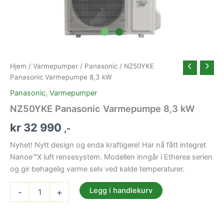
Hjem
/
Varmepumper
/
Panasonic
/ NZ50YKE
Panasonic Varmepumpe 8,3 kW
Panasonic
,
Varmepumper
NZ50YKE Panasonic Varmepumpe 8,3 kW
kr
32 990
,-
Nyhet! Nytt design og enda kraftigere! Har nå fått integret
Nanoe™X luft rensesystem. Modellen inngår i Etherea serien
og gir behagelig varme selv ved kalde temperaturer.
NZ50YKE
Legg i handlekurv
-
+
Panasonic
Varmepumpe
8,3