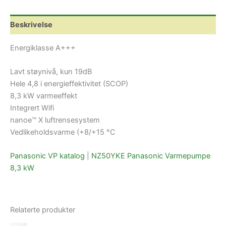
kW
antall
Beskrivelse
Energiklasse A+++
Lavt støynivå, kun 19dB
Hele 4,8 i energieffektivitet (SCOP)
8,3 kW varmeeffekt
Integrert Wifi
nanoe™ X luftrensesystem
Vedlikeholdsvarme (+8/+15 °C
Panasonic VP katalog
|
NZ50YKE Panasonic Varmepumpe
8,3 kW
Relaterte produkter