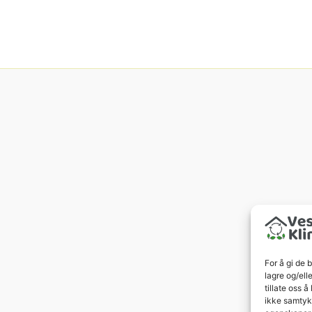
For å gi de 
lagre og/ell
tillate oss 
ikke samtykk