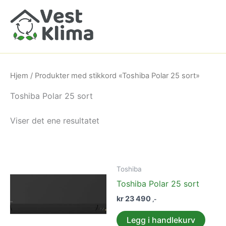
Hopp
rett
til
innholdet
Hjem
/ Produkter med stikkord «Toshiba Polar 25 sort»
Toshiba Polar 25 sort
Viser det ene resultatet
Toshiba
Toshiba Polar 25 sort
kr
23 490
,-
Legg i handlekurv