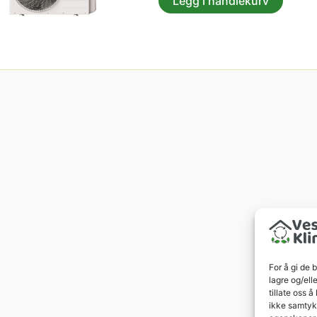
Legg i handlekurv
For å gi de 
lagre og/ell
tillate oss 
ikke samtykk