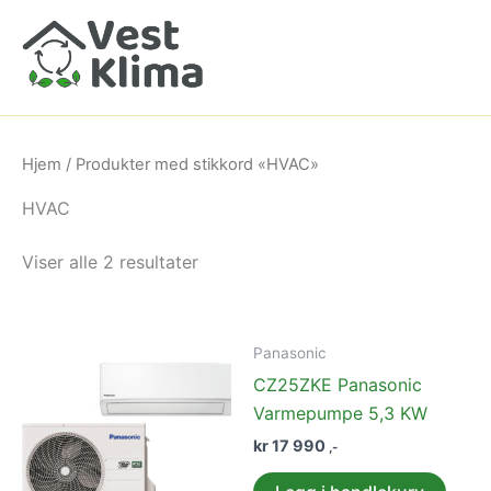
Hopp
rett
til
innholdet
Hjem
/ Produkter med stikkord «HVAC»
HVAC
Viser alle 2 resultater
Panasonic
CZ25ZKE Panasonic
Varmepumpe 5,3 KW
kr
17 990
,-